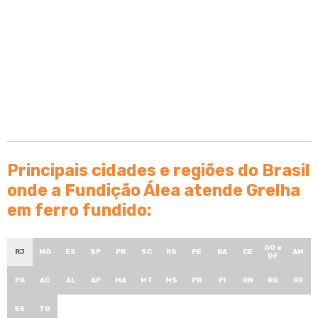
Principais cidades e regiões do Brasil
onde a Fundição Álea atende Grelha
em ferro fundido:
GO e
RJ
MG
ES
SP
PR
SC
RS
PE
BA
CE
AM
DF
PA
AC
AL
AP
MA
MT
MS
PB
PI
RN
RO
RR
SE
TO