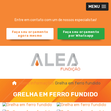
MENU
Entre em contato com um de nossos especialistas!
Faça seu orçamento
Faça seu orçamento
agora mesmo
por Whatsapp
Home
Informações
Grelha em ferro fundido
GRELHA EM FERRO FUNDIDO