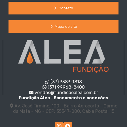
Contato
Mapa do site
(37) 3383-1818
(37) 99968-8400
vendas@fundicaoalea.com.br
Fundição Álea - Saneamento e conexões
Av. José Firmino, 100 - Bairro Aeroporto - Carmo
da Mata - MG - CEP: 35547-000, Caixa Postal 15