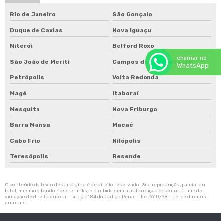
Rio de Janeiro
São Gonçalo
Duque de Caxias
Nova Iguaçu
Niterói
Belford Roxo
chamar no
São João de Meriti
Campos dos Goytacazes
WhatsApp
Petrópolis
Volta Redonda
Magé
Itaboraí
Mesquita
Nova Friburgo
Barra Mansa
Macaé
Cabo Frio
Nilópolis
Teresópolis
Resende
O conteúdo do texto desta página é de direito reservado. Sua reprodução, parcial ou
total, mesmo citando nossos links, é proibida sem a autorização do autor. Crime de
violação de direito autoral – artigo 184 do Código Penal –
Lei 9610/98 - Lei de direitos
autorais
.